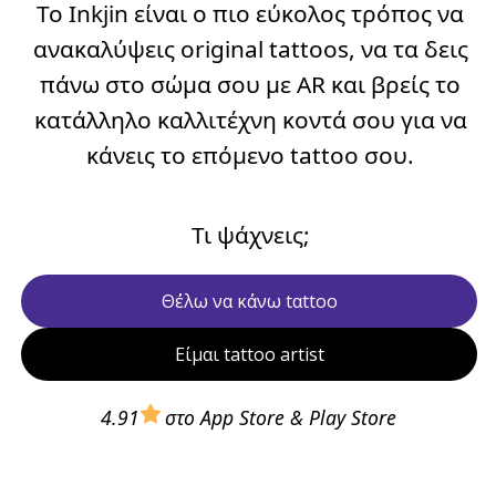
Το Inkjin είναι ο πιο εύκολος τρόπος να
ανακαλύψεις original tattoos, να τα δεις
πάνω στο σώμα σου με AR και βρείς το
κατάλληλο καλλιτέχνη κοντά σου για να
κάνεις το επόμενο tattoo σου.
Τι ψάχνεις;
Θ΄έλω να κ΄άνω tαttoo
Είμαι tattoo artist
4.91
στο App Store & Play Store