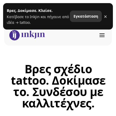
Βρες. Δοκίμασε. Κλείσε.
×
Εγκατάσταση
Κατέβασε το Inkjin και πήγαινε από
ιδέα → tattoo.
Βρες σχέδιο
tattoo. Δοκίμασε
το. Συνδέσου με
καλλιτέχνες.