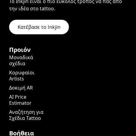
Το Inkjin είναι ο πιο εύκολος τρόπος να πας από
την ιδέα στο tattoo.
Κατ΄έβασε το Inkjin
Προιόν
Μοναδικά
σχέδια
Κορυφαίοι
Artists
Δοκιμή AR
AI Price
Estimator
Αναζήτηση για
Σχέδια Tattoo
Βοήθεια